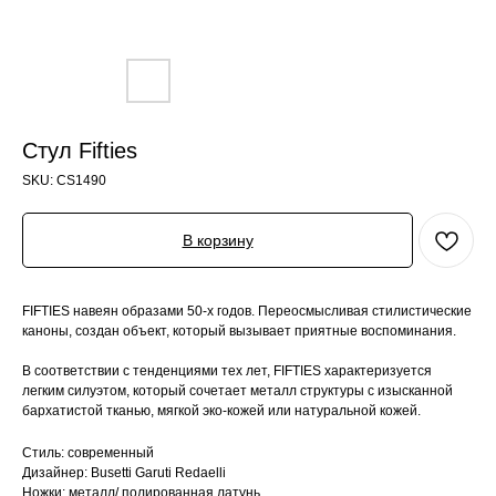
Стул Fifties
SKU:
CS1490
В корзину
FIFTIES навеян образами 50-х годов. Переосмысливая стилистические
каноны, создан объект, который вызывает приятные воспоминания.
В соответствии с тенденциями тех лет, FIFTIES характеризуется
легким силуэтом, который сочетает металл структуры с изысканной
бархатистой тканью, мягкой эко-кожей или натуральной кожей.
Стиль: современный
Дизайнер: Busetti Garuti Redaelli
Ножки: металл/ полированная латунь