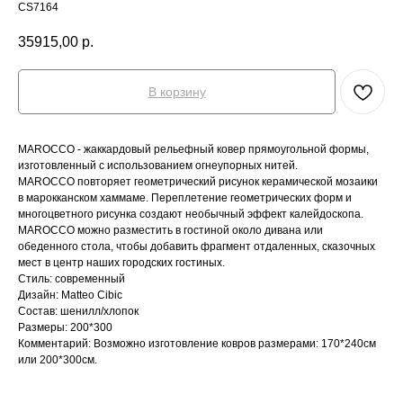
CS7164
35915,00
р.
В корзину
MAROCCO - жаккардовый рельефный ковер прямоугольной формы,
изготовленный с использованием огнеупорных нитей.
MAROCCO повторяет геометрический рисунок керамической мозаики
в марокканском хаммаме. Переплетение геометрических форм и
многоцветного рисунка создают необычный эффект калейдоскопа.
MAROCCO можно разместить в гостиной около дивана или
обеденного стола, чтобы добавить фрагмент отдаленных, сказочных
мест в центр наших городских гостиных.
Стиль: современный
Дизайн: Matteo Cibic
Состав: шенилл/хлопок
Размеры: 200*300
Комментарий: Возможно изготовление ковров размерами: 170*240см
или 200*300см.