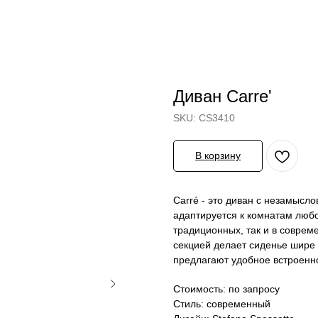
Диван Carre'
SKU:
CS3410
В корзину
Carré - это диван с незамысл
адаптируется к комнатам любо
традиционных, так и в совре
секцией делает сиденье шире 
предлагают удобное встроенн
Стоимость: по запросу
Стиль: современный