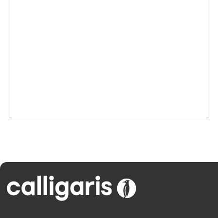
Адрес
г. Нижний Новгород, ул. Варварская, д. 7
Контакты
inf@calipso.ru
8 (800) 200-92-39
пн-пт 10.00 — 19.00
Обратный звонок