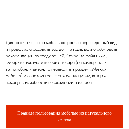
Адрес
г. Нижний Новгород, ул. Варварская, д. 7
Контакты
Для того чтобы ваша мебель сохраняла первозданный вид
inf@calipso.ru
и продолжала радовать вас долгие годы, важно соблюдать
8 (800) 200-92-39
рекомендации по уходу за ней. Откройте файл ниже,
пн-пт 10.00 — 19.00
выберите нужную категорию товара (например, если
вы приобрели диван, то перейдите в раздел «Мягкая
мебель») и ознакомьтесь с рекомендациями, которые
Обратный звонок
помогут вам избежать повреждений и износа.
Политика конфиденциальности
Разработка сайта
Правила пользования мебелью из натурального
дерева