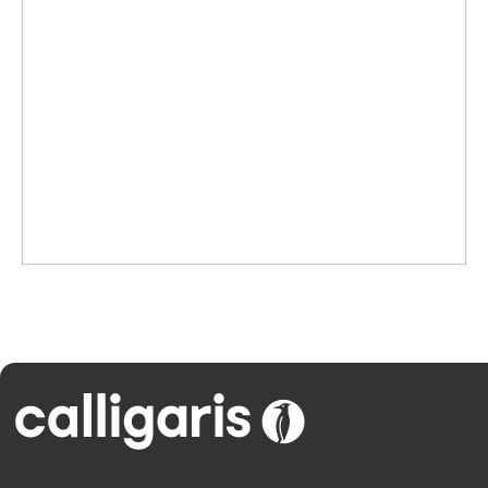
Адрес
г. Нижний Новгород, ул. Варварская, д. 7
Контакты
inf@calipso.ru
8 (800) 200-92-39
пн-пт 10.00 — 19.00
Обратный звонок